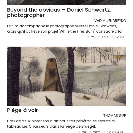
Beyond the obvious – Daniel Schwartz,
photographer
VADIM JENDREYKO
Le film accompagne le photographe suisse Daniel Schwartz,
alors qu’il achève son projet 'While the Fires Burn', consacré à la...
70'
2018
VO EN
Piège à voir
THOMAS SIPP
L’œil de deux historiens d’art nous fait pénétrer les secrets du
tableau Les Chasseurs dans la neige de Bruegel.
26'
2023
VO EN st FR