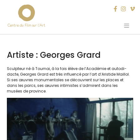
Centre du Film sur l’Art
Skip
to
content
Artiste :
Georges Grard
Sculpteur né à Tournai, à la fois élève de l’Académie et auto­di­
dacte, Georges Grard est très influen­cé par l’art d’Aristide Maillol.
Si ses œuvres monu­men­tales se découvrent sur les places et
dans les parcs, ses œuvres inti­mistes s’admirent dans les
musées de province.