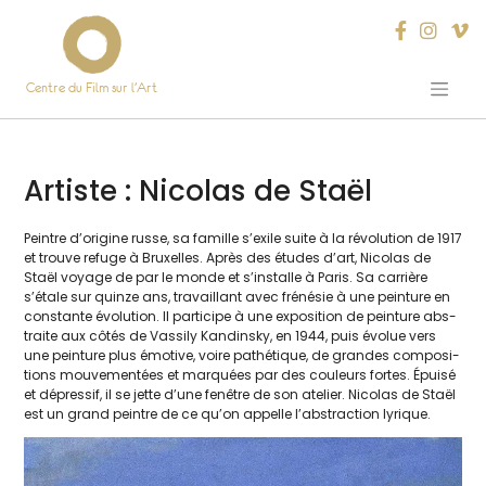
Centre du Film sur l’Art
Skip
to
content
Artiste :
Nicolas de Staël
Peintre d’o­ri­gine russe, sa famille s’exile suite à la révo­lu­tion de 1917
et trouve refuge à Bruxelles. Après des études d’art, Nicolas de
Staël voyage de par le monde et s’installe à Paris. Sa car­rière
s’étale sur quinze ans, tra­vaillant avec fré­né­sie à une pein­ture en
constante évo­lu­tion. Il par­ti­cipe à une expo­si­tion de pein­ture abs­
traite aux côtés de Vassily Kandinsky, en 1944, puis évo­lue vers
une pein­ture plus émo­tive, voire pathé­tique, de grandes com­po­si­
tions mou­ve­men­tées et mar­quées par des cou­leurs fortes. Épuisé
et dépres­sif, il se jette d’une fenêtre de son ate­lier. Nicolas de Staël
est un grand peintre de ce qu’on appelle l’abs­trac­tion lyrique.