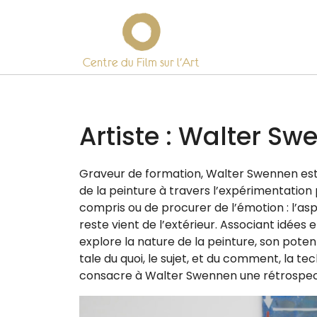
Centre du Film sur l’Art
Skip
to
content
Artiste :
Walter Sw
Graveur de for­ma­tion, Walter Swennen est 
de la pein­ture à tra­vers l’expérimentation
com­pris ou de pro­cu­rer de l’émotion : l’as
reste vient de l’extérieur. Associant idées et
explore la nature de la pein­ture, son poten­
tale du quoi, le sujet, et du com­ment, la te
consacre à Walter Swennen une rétros­pec­