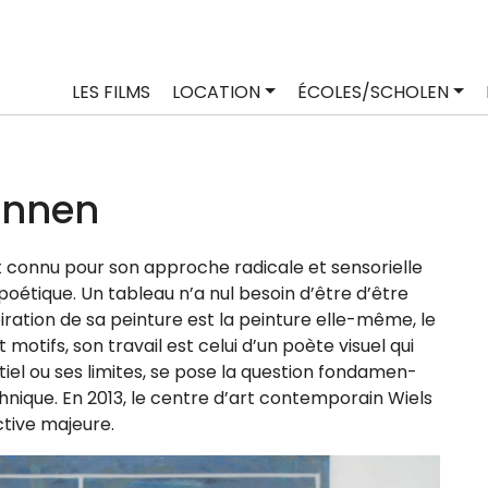
LES FILMS
LOCATION
ÉCOLES/SCHOLEN
ennen
connu pour son approche radi­cale et sen­so­rielle
 poé­tique. Un tableau n’a nul besoin d’être d’être
piration de sa pein­ture est la pein­ture elle-même, le
 motifs, son tra­vail est celui d’un poète visuel qui
tiel ou ses limites, se pose la ques­tion fon­da­men­
ch­nique. En 2013, le centre d’art contem­po­rain Wiels
tive majeure.