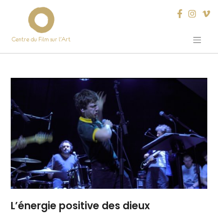
Centre du Film sur l’Art
Skip
to
content
L’énergie positive des dieux