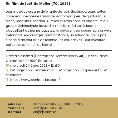
Un film de Laetitia Møller (70′, 2022)
Leur musique est une défer­lante de rock élec­trique. Leurs textes
assènent une poé­sie sau­vage. Accompagnés de quatre musi­
ciens, Stanislas, Yohann, Aurélien et Kevin sont les chan­teurs du
groupe Astéréotypie. Issus d’un ins­ti­tut médi­co-édu­ca­tif
accueillant de jeunes autistes, ils dévoilent sur scène leurs uni­vers
déto­nants, encou­ra­gés par Christophe, un édu­ca­teur plus pas­
sion­né d’art brut que de tech­niques édu­ca­tives. Leur aven­ture
col­lec­tive est un cri de liberté.
Centrale cinéma (Centrale for Contemporary Art) - Place Sainte-
Catherine 44 - 1000 Bruxelles
mercredi 01 février 2023 - 12h30
8€ projection + entrée expo ; 5 € projection uniquement ; 3 €
étudiants
https://www.centrale.brussels/
Adresse
Avenue des Arts 19/F, 1000 Bruxelles
Téléphone
+32 (0)495 60 20 49
Contact
cfa[at]scarlet.be