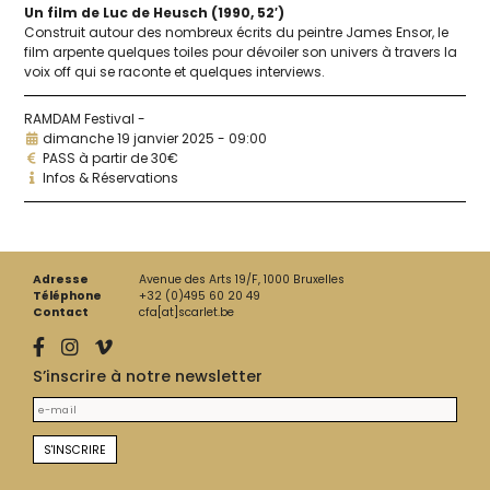
Un film de Luc de Heusch
(1990, 52′)
Construit autour des nom­breux écrits du peintre James Ensor, le
film arpente quelques toiles pour dévoi­ler son uni­vers à tra­vers la
voix off qui se raconte et quelques interviews.
RAMDAM Festival -
dimanche 19 janvier 2025 - 09:00
PASS à partir de 30€
Infos & Réservations
Adresse
Avenue des Arts 19/F, 1000 Bruxelles
Téléphone
+32 (0)495 60 20 49
Contact
cfa[at]scarlet.be
S’inscrire à notre newsletter