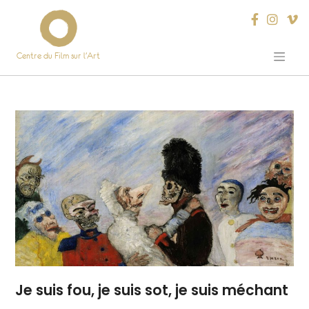
Centre du Film sur l’Art
Skip
to
content
Je suis fou, je suis sot, je suis méchant