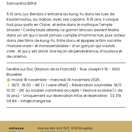
Samantha Biffot
À 10 ans, Luc Bendza s’entraine au kung-fu dans les rues de
Koulamoutou, au Gabon, avec ses copains. À 15 ans, il claque
tout pour par­tir en Chine… et entre dans le mythique Temple
Shaolin ! Contre toute attente, ce gamin afri­cain devient Maitre
dans un art qui n’avait jamais comp­té d’homme noir, puis acteur
dans des films de kung-fu. Entre docu et épo­pée, le film raconte
l’histoire vraie — et invrai­sem­blable — d’un gar­çon qui vou­lait
voler… et qui y est arri­vé. Une leçon de per­sé­vé­rance, d’audace et
de cinéma.
Fenêtre sur Doc (Maison de la Francité) - Rue Joseph II 18 - 1000
Bruxelles
mardi 18 novembre - mercredi 19 novembre 2025
18/11 : 18:00 - 4€ (+ 1 verre offert) - Réservation souhaitée.
19/11 :
10:30 - 0€ ou soutien volontaire accepté > Séance scolaire (+ de
14 ans) - Uniquement sur réservation
Infos et réservation : 02 219
04 84 - info@cinergie.be
Adresse
Avenue des Arts 19/F, 1000 Bruxelles