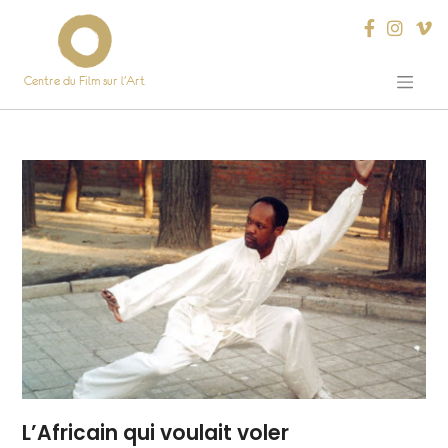
Centre du Film sur l’Art
Skip
to
content
L’Africain qui voulait voler