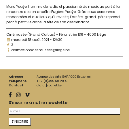
Marc Ysaÿe, homme de radio et pas­sion­né de musique part à la
ren­contre de son ancêtre Eugène Ysaÿe. Grâce aux per­sonnes
ren­con­trées et aux lieux qu’il revi­site, l’arrière-grand-père reprend
petit à petit vie dans la tête de son descendant.
Cinémusée (Grand Curtius) - Féronstrée 136 - 4000 Liège
mercredi 18 août 2021 - 12h30
3
animationsdesmusees@liege.be
Adresse
Avenue des Arts 19/F, 1000 Bruxelles
Téléphone
+32 (0)495 60 20 49
Contact
cfa[at]scarlet.be
S’inscrire à notre newsletter