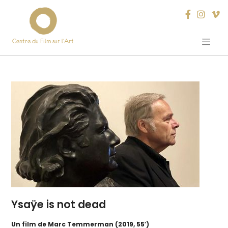
Centre du Film sur l’Art
Skip
to
content
Ysaÿe is not dead
Un film de Marc Temmerman (2019, 55′)