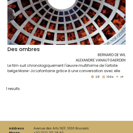
Des ombres
BERNARD DE WIL
ALEXANDRE VANAUTGAERDEN
Le film suit chronologiquement l'œuvre multiforme de l'artiste
belge Marie-Jo Lafontaine grâce à une conversation avec elle.
28'
1994
VF
1 results
Address
Avenue des Arts 19/F, 1000 Brussels
Phone
+32 (0)2 217 28 92