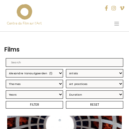
Centre du Film sur l’Art
Skip
to
content
Films