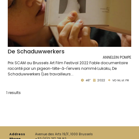
De Schaduwwerkers
ANNELEIN POMPE
Prix SCAM au Brussels Art Film Festival 2022 Fable documentaire
raconté par un pigeon-tête-à-l'envers nommé Lukaku, De
Schaduwwerkers (Les travailleurs...
46''
2022
VO NL st FR
1 results
Address
Avenue des Arts 19/F, 1000 Brussels
Phone
+32 (0)2 217 28 92