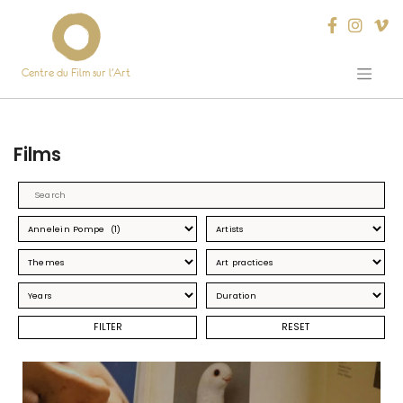
Centre du Film sur l’Art
Skip
to
content
Films