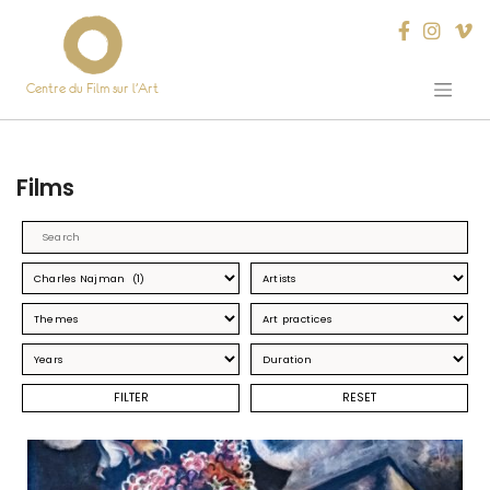
Centre du Film sur l’Art
Skip
to
content
Films