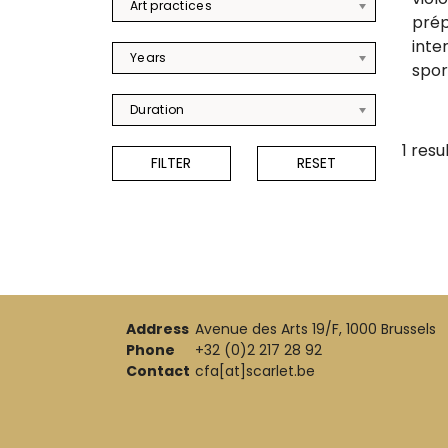
Art practices
prép
inte
Years
sport
Duration
1 resu
Address
Avenue des Arts 19/F, 1000 Brussels
Phone
+32 (0)2 217 28 92
Contact
cfa[at]scarlet.be