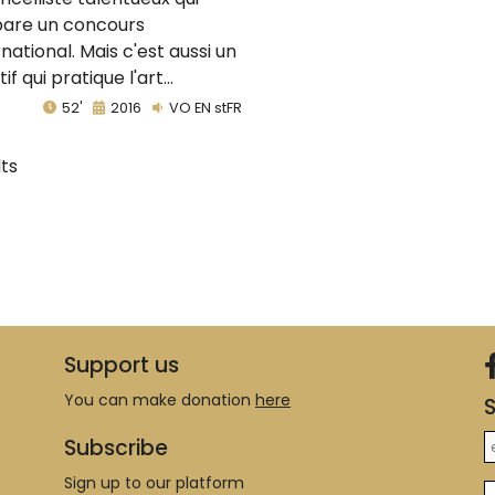
are un concours
rnational. Mais c'est aussi un
if qui pratique l'art...
52'
2016
VO EN stFR
lts
Support us
You can make donation
here
S
Subscribe
Sign up to our platform