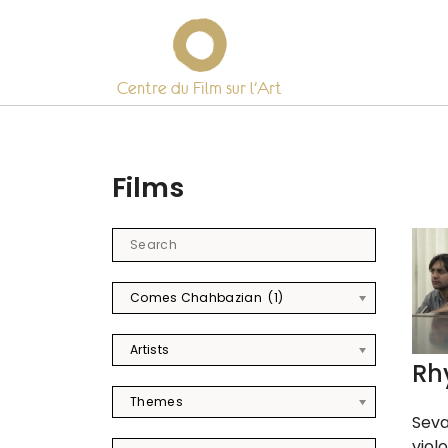
Centre du Film sur l’Art
Skip
to
content
Films
Comes Chahbazian (1)
Artists
Rh
Themes
Seva
viol