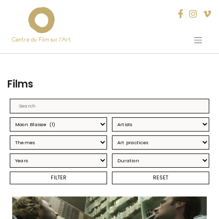
Centre du Film sur l’Art
Skip
to
content
Films