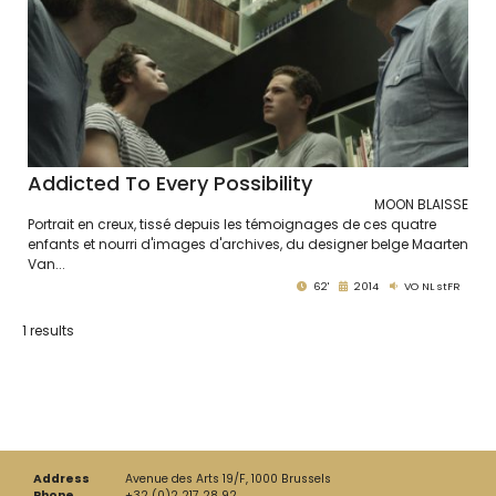
Addicted To Every Possibility
MOON BLAISSE
Portrait en creux, tissé depuis les témoignages de ces quatre
enfants et nourri d'images d'archives, du designer belge Maarten
Van...
62'
2014
VO NL stFR
1 results
Address
Avenue des Arts 19/F, 1000 Brussels
Phone
+32 (0)2 217 28 92