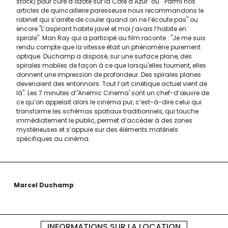
stock) pour cure d’azote sur la Côte d’Azur" ou " Parmi nos
articles de quincaillerie paresseuse nous recommandons le
robinet qui s’arrête de couler quand on ne l’écoute pas" ou
encore "L’aspirant habite javel et moi j’avais l’habite en
spirale". Man Ray qui a participé au film raconte : "Je me suis
rendu compte que la vitesse était un phénomène purement
optique. Duchamp a disposé, sur une surface plane, des
spirales mobiles de façon à ce que lorsqu'elles tournent, elles
donnent une impression de profondeur. Des spirales planes
devenaient des entonnoirs. Tout l’art cinétique actuel vient de
là". Les 7 minutes d’'Anemic Cinema' sont un chef-d’œuvre de
ce qu’on appelait alors le cinéma pur, c’est-à-dire celui qui
transforme les schémas spatiaux traditionnels, qui touche
immédiatement le public, permet d’accéder à des zones
mystérieuses et s’appuie sur des éléments matériels
spécifiques au cinéma.
Marcel Duchamp
INFORMATIONS SUR LA LOCATION