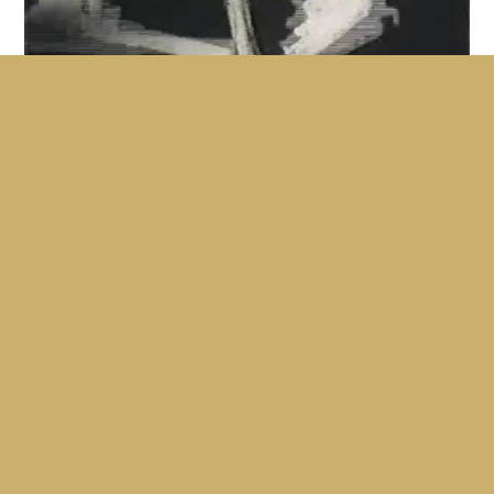
Ghosts Before Breakfast
HANS RICHTER
Provocant et totalement inventif, un classique du cinéma
d'avant-garde des années 1920, un exemple de "l'art
dégénéré" censuré par l'Allemagne...
8'
1927
Muet