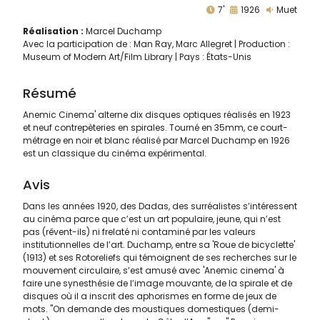
7'
1926
Muet
Réalisation :
Marcel Duchamp
Avec la participation de : Man Ray, Marc Allegret | Production :
Museum of Modern Art/Film Library | Pays : États-Unis
Résumé
Anemic Cinema' alterne dix disques optiques réalisés en 1923
et neuf contrepèteries en spirales. Tourné en 35mm, ce court-
métrage en noir et blanc réalisé par Marcel Duchamp en 1926
est un classique du cinéma expérimental.
Avis
Dans les années 1920, des Dadas, des surréalistes s’intéressent
au cinéma parce que c’est un art populaire, jeune, qui n’est
pas (rêvent-ils) ni frelaté ni contaminé par les valeurs
institutionnelles de l’art. Duchamp, entre sa 'Roue de bicyclette'
(1913) et ses Rotoreliefs qui témoignent de ses recherches sur le
mouvement circulaire, s’est amusé avec 'Anemic cinema' à
faire une synesthésie de l’image mouvante, de la spirale et de
disques où il a inscrit des aphorismes en forme de jeux de
mots. "On demande des moustiques domestiques (demi-