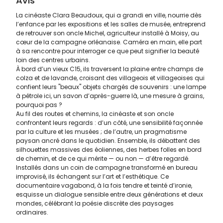
Avis
La cinéaste Clara Beaudoux, qui a grandi en ville, nourrie dès
l’enfance par les expositions et les salles de musée, entreprend
de retrouver son oncle Michel, agriculteur installé à Moisy, au
cœur de la campagne orléanaise. Caméra en main, elle part
à sa rencontre pour interroger ce que peut signifier la beauté
loin des centres urbains.
À bord d’un vieux C15, ils traversent la plaine entre champs de
colza et de lavande, croisant des villageois et villageoises qui
confient leurs "beaux" objets chargés de souvenirs : une lampe
à pétrole ici, un savon d’après-guerre là, une mesure à grains,
pourquoi pas ?
Au fil des routes et chemins, la cinéaste et son oncle
confrontent leurs regards : d’un côté, une sensibilité façonnée
par la culture et les musées ; de l’autre, un pragmatisme
paysan ancré dans le quotidien. Ensemble, ils débattent des
silhouettes massives des éoliennes, des herbes folles en bord
de chemin, et de ce qui mérite — ou non — d’être regardé.
Installés dans un coin de campagne transformé en bureau
improvisé, ils échangent sur l’art et l’esthétique. Ce
documentaire vagabond, à la fois tendre et teinté d’ironie,
esquisse un dialogue sensible entre deux générations et deux
mondes, célébrant la poésie discrète des paysages
ordinaires.