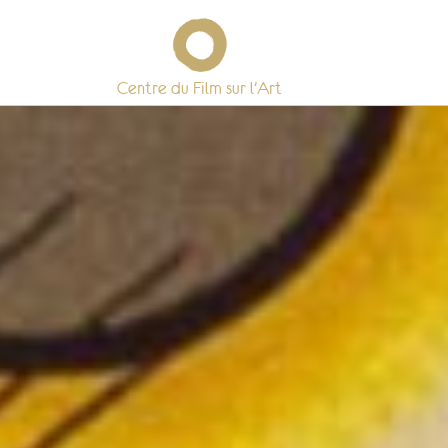
Centre du Film sur l’Art
Skip
to
content