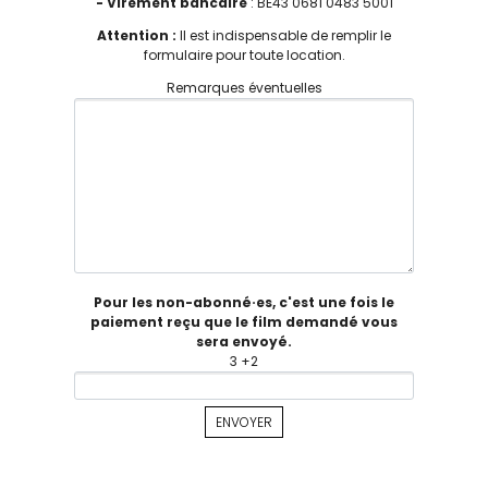
- Virement bancaire
: BE43 0681 0483 5001
Attention :
Il est indispensable de remplir le
formulaire pour toute location.
Remarques éventuelles
Pour les non-abonné·es, c'est une fois le
paiement reçu que le film demandé vous
sera envoyé.
3 +2