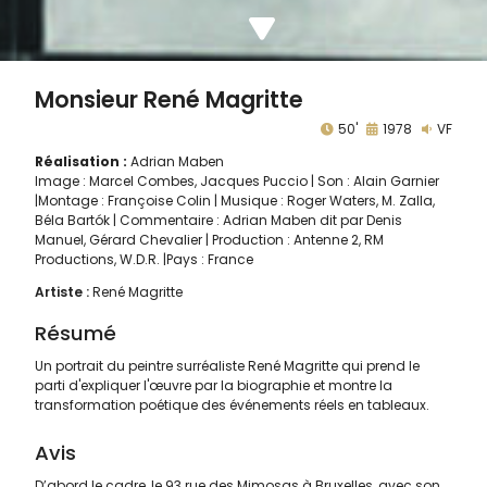
Monsieur René Magritte
50'
1978
VF
Réalisation :
Adrian Maben
Image : Marcel Combes, Jacques Puccio | Son : Alain Garnier
|Montage : Françoise Colin | Musique : Roger Waters, M. Zalla,
Béla Bartók | Commentaire : Adrian Maben dit par Denis
Manuel, Gérard Chevalier | Production : Antenne 2, RM
Productions, W.D.R. |Pays : France
Artiste :
René Magritte
Résumé
Un portrait du peintre surréaliste René Magritte qui prend le
parti d'expliquer l'œuvre par la biographie et montre la
transformation poétique des événements réels en tableaux.
Avis
D’abord le cadre, le 93 rue des Mimosas à Bruxelles, avec son