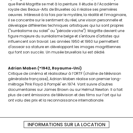
que René Magritte se met à la peinture. Il étudie à l’Académie
royale des Beaux-Arts de Bruxelles où il réalise ses premières
oeuvres. Intéressé à la fois par le mystère, la réalité et l’imaginaire,
il se concentre sur le sentiment du réel, une vision personnelle et
développe différentes techniques artistiques qui lui sont propres
("surréalisme au soleil" ou "période vache"). Magritte devient une
figure majeure du surréalisme belge et s'entoure d'artistes qui
influencent son travail. Les années 1950 et 1960 lui permettent
d'asseoir sa stature en développant les images magrittiennes
qui font son succès. Un musée bruxellois lui est dédié.
Adrian Maben
°1942
Royaume-Uni
Critique de cinéma et réalisateur à l’ORTF (chaîne de télévision
généraliste française), Adrian Maben réalise son premier long-
métrage 'Pink Floyd à Pompéi' en 1974. Vont suivre d'autres
documentaires sur James Brown ou sur Helmut Newton. Il a fait
plus de cent émissions de télévision et des films sur l’art qui lui
ont valu des prix et la reconnaissance internationale.
INFORMATIONS SUR LA LOCATION