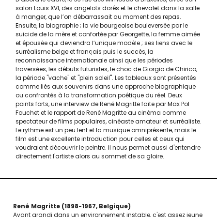
salon Louis XVI, des angelots dorés et le chevalet dans la salle
à manger, que l’on débarrassait au moment des repas.
Ensuite, la biographie ; la vie bourgeoise bouleversée par le
suicide de la mère et confortée par Georgette, la femme aimée
et épousée qui deviendra l’unique modèle ; ses liens avec le
surréalisme belge et français puis le succès, la
reconnaissance internationale ainsi que les périodes
traversées, les débuts futuristes, le choc de Giorgio de Chirico,
la période "vache" et "plein soleil". Les tableaux sont présentés
comme liés aux souvenirs dans une approche biographique
ou confrontés à la transformation poétique du réel. Deux
points forts, une interview de René Magritte faite par Max Pol
Fouchet et le rapport de René Magritte au cinéma comme
spectateur de films populaires, cinéaste amateur et surréaliste.
Le rythme est un peu lent et la musique omniprésente, mais le
film est une excellente introduction pour celles et ceux qui
voudraient découvrir le peintre. Il nous permet aussi d'entendre
directement l'artiste alors au sommet de sa gloire.
René Magritte
1898-1967
Belgique
Ayant grandi dans un environnement instable, c'est assez jeune