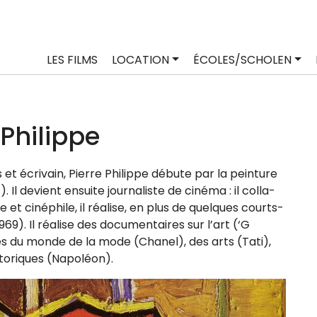
LES FILMS
LOCATION
ÉCOLES/SCHOLEN
 Philippe
s et écri­vain, Pierre Philippe débute par la pein­ture
Il devient ensuite jour­na­liste de ciné­ma : il col­la­
et ciné­phile, il réa­lise, en plus de quelques courts-
). Il réa­lise des docu­men­taires sur l’art (‘G
és du monde de la mode (Chanel), des arts (Tati),
s­to­riques (Napoléon).