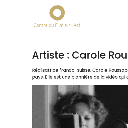
Centre du Film sur l’Art
Skip
to
content
Artiste :
Carole Ro
Réalisatrice fran­co-suisse, Carole Roussop
pays. Elle est une pion­nière de la vidéo qui