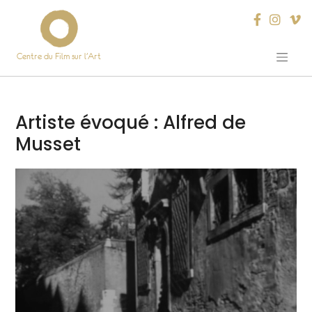
Centre du Film sur l’Art
Skip
to
content
Artiste évoqué :
Alfred de
Musset