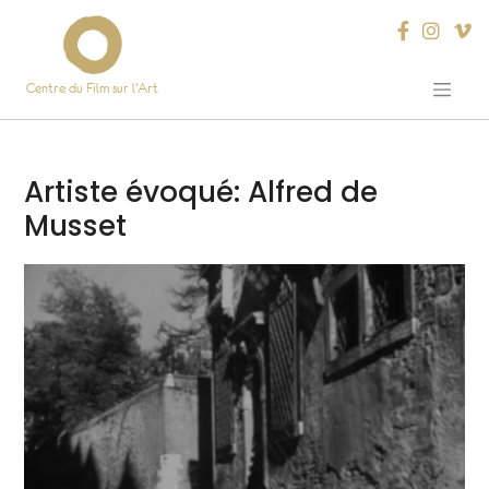
Centre du Film sur l’Art
Skip
to
content
Artiste évoqué:
Alfred de
Musset