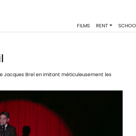
FILMS
RENT
SCHOO
l
e Jacques Brel en imi­tant méti­cu­leu­se­ment les