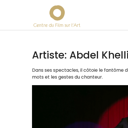
Centre du Film sur l’Art
Skip
to
content
Artiste:
Abdel Khelli
Dans ses spec­tacles, il côtoie le fan­tôme d
mots et les gestes du chanteur.