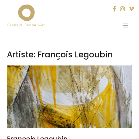
Centre du Film sur l’Art
Skip
to
content
Artiste:
François Legoubin
François Legoubin