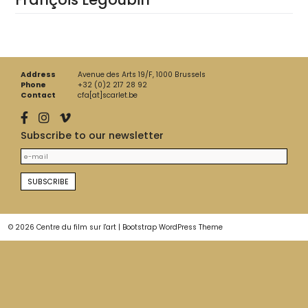
Address
Avenue des Arts 19/F, 1000 Brussels
Phone
+32 (0)2 217 28 92
Contact
cfa[at]scarlet.be
Subscribe to our newsletter
© 2026
Centre du film sur l'art
|
Bootstrap WordPress Theme