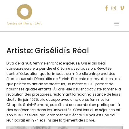
Centre du Film sur l’Art
Skip
to
content
Artiste:
Grisélidis Réal
Diva de la nuit, femme enfant et enjô­leuse, Grisélidis Réal
consacre sa vie à peindre et à écrire avec pas­sion. Révoltée
contre l’éducation que lui impose sa mère, elle entre­prend des
études aux Arts Décoratifs de Zurich. Elle tente de tra­vailler en tant
que peintre avant de se pros­ti­tuer, un métier qui lui per­met de
nour­rir ses quatre enfants. À Paris, elle devient acti­viste et mène la
révo­lu­tion des pros­ti­tuées, récla­mant la recon­nais­sance de leurs
droits. En juin 1975, elle occupe avec cinq cents femmes la
Chapelle Saint-Bernard, puis étend son com­bat en par­ti­ci­pant à
des confé­rences dans les uni­ver­si­tés. C’est lors d’un séjour en pri­
son que Grisélidis Réal com­mence à écrire. ‘Le noir est une cou­
leur’ paraît en 1974 et s’inspire lar­ge­ment de sa vie.