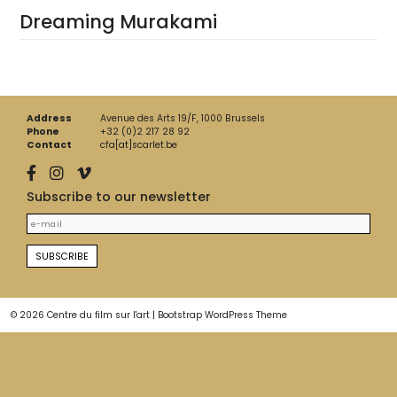
Dreaming Murakami
Address
Avenue des Arts 19/F, 1000 Brussels
Phone
+32 (0)2 217 28 92
Contact
cfa[at]scarlet.be
Subscribe to our newsletter
© 2026
Centre du film sur l'art
|
Bootstrap WordPress Theme