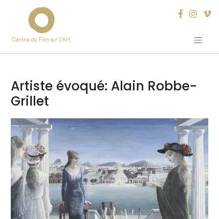
Centre du Film sur l’Art
Skip
to
content
Artiste évoqué:
Alain Robbe-
Grillet