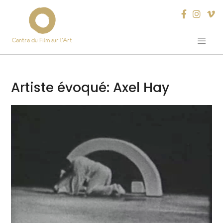
Centre du Film sur l’Art
Skip
to
content
Artiste évoqué:
Axel Hay