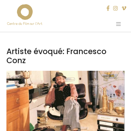
Centre du Film sur l’Art
Skip
to
content
Artiste évoqué:
Francesco
Conz