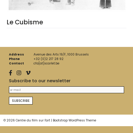
Le Cubisme
Address
Avenue des Arts 19/F, 1000 Brussels
Phone
+32 (0)2 217 28 92
Contact
cfa[at]scarlet.be
Subscribe to our newsletter
© 2026
Centre du film sur l'art
|
Bootstrap WordPress Theme