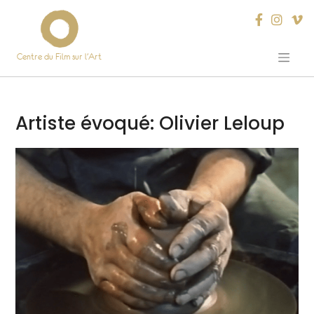
Centre du Film sur l’Art
Skip
to
content
Artiste évoqué:
Olivier Leloup