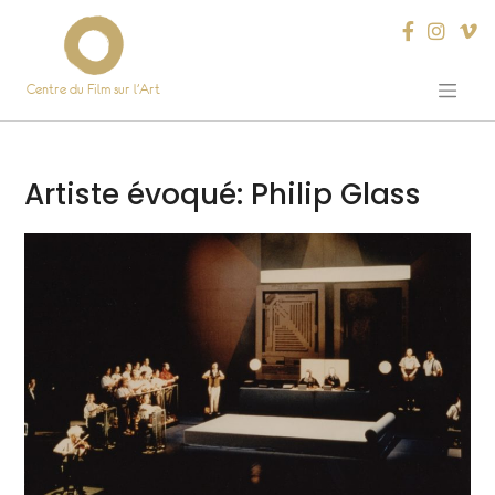
Centre du Film sur l’Art
Skip
to
content
Artiste évoqué:
Philip Glass