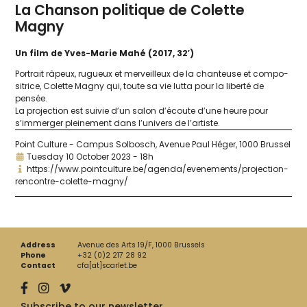
La Chanson politique de Colette
Magny
Un film de Yves-Marie Mahé (2017, 32′)
Portrait râpeux, rugueux et mer­veilleux de la chan­teuse et com­po­
si­trice, Colette Magny qui, toute sa vie lut­ta pour la liber­té de
pensée.
La pro­jec­tion est sui­vie d’un salon d’é­coute d’une heure pour
s’im­mer­ger plei­ne­ment dans l’u­ni­vers de l’artiste.
Point Culture - Campus Solbosch, Avenue Paul Héger, 1000 Brussel
Tuesday 10 October 2023 - 18h
https://www.pointculture.be/agenda/evenements/projection-
rencontre-colette-magny/
Address
Avenue des Arts 19/F, 1000 Brussels
Phone
+32 (0)2 217 28 92
Contact
cfa[at]scarlet.be
Subscribe to our newsletter