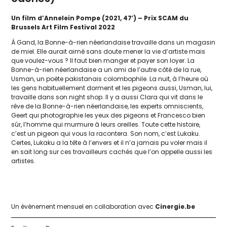
Un film d’Annelein Pompe (2021, 47′) – Prix SCAM du
Brussels Art Film Festival 2022
À Gand, la Bonne-à-rien néer­lan­daise tra­vaille dans un maga­sin
de miel. Elle aurait aimé sans doute mener la vie d’ar­tiste mais
que vou­lez-vous ? Il faut bien man­ger et payer son loyer. La
Bonne-à-rien néer­lan­daise a un ami de l’autre côté de la rue,
Usman, un poète pakis­ta­nais colom­bo­phile. La nuit, à l’heure où
les gens habi­tuel­le­ment dorment et les pigeons aus­si, Usman, lui,
tra­vaille dans son night shop. Il y a aus­si Clara qui vit dans le
rêve de la Bonne-à-rien néer­lan­daise, les experts omni­scients,
Geert qui pho­to­gra­phie les yeux des pigeons et Francesco bien
sûr, l’homme qui mur­mure à leurs oreilles. Toute cette his­toire,
c’est un pigeon qui vous la racon­te­ra. Son nom, c’est Lukaku.
Certes, Lukaku a la tête à l’envers et il n’a jamais pu voler mais il
en sait long sur ces tra­vailleurs cachés que l’on appelle aus­si les
artistes.
Un évé­ne­ment men­suel en col­la­bo­ra­tion avec
Cinergie.be