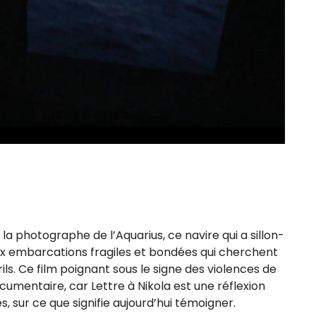
 pho­to­graphe de l’Aquarius, ce navire qui a sillon­
 embar­ca­tions fra­giles et bon­dées qui cherchent
ils. Ce film poi­gnant sous le signe des vio­lences de
­men­taire, car Lettre à Nikola est une réflexion
, sur ce que signi­fie aujourd’hui témoigner.