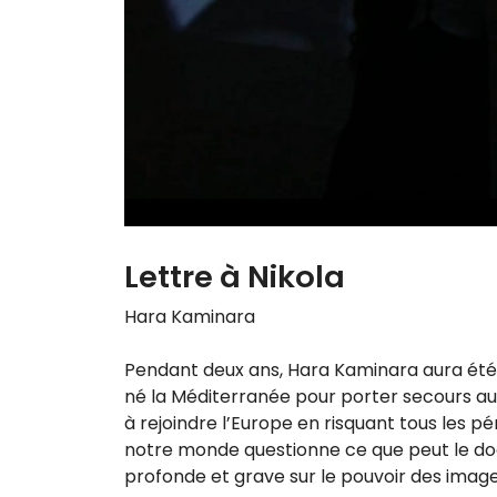
Lettre à Nikola
Hara Kaminara
Pendant deux ans, Hara Kaminara aura été la
né la Méditerranée pour por­ter secours aux
à rejoindre l’Europe en ris­quant tous les pér
notre monde ques­tionne ce que peut le docu
pro­fonde et grave sur le pou­voir des images