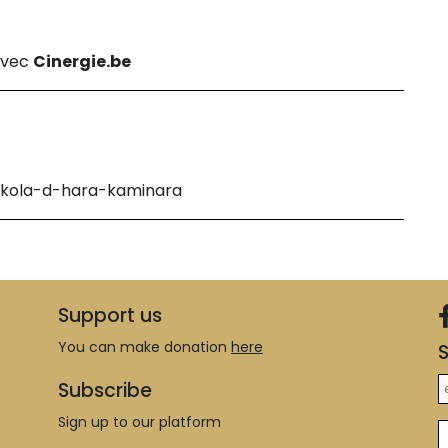
 avec
Cinergie.be
-nikola-d-hara-kaminara
Support us
You can make donation
here
S
Subscribe
Sign up to our platform