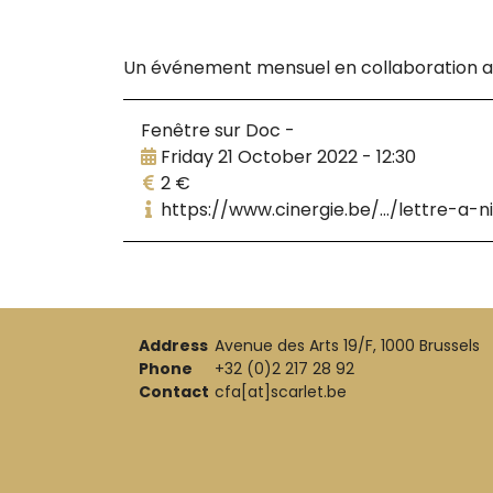
Un évé­ne­ment men­suel en col­la­bo­ra­tion
Fenêtre sur Doc -
Friday 21 October 2022 - 12:30
2 €
https://www.cinergie.be/.../lettre-a
Address
Avenue des Arts 19/F, 1000 Brussels
Phone
+32 (0)2 217 28 92
Contact
cfa[at]scarlet.be