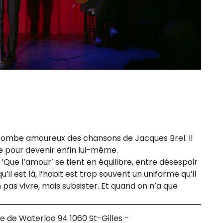
 tombe amou­reux des chan­sons de Jacques Brel. Il
ne pour deve­nir enfin lui-même.
e, ‘Que l’amour’ se tient en équi­libre, entre déses­poir
il est là, l’ha­bit est trop sou­vent un uni­forme qu’il
pas vivre, mais sub­sis­ter. Et quand on n’a que
 de Waterloo 94 1060 St-Gilles -