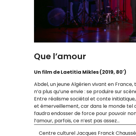
Que l’amour
Un film de Laetitia Mikles (2019, 80′)
Abdel, un jeune Algérien vivant en France,
n’a plus qu’une envie : se pro­duire sur scè
Entre réa­lisme socié­tal et conte ini­tia­tiqu
et émer­veille­ment, car dans le monde tel qu’
fau­dra endos­ser de force pour pou­voir non 
l’amour, par­fois, ce n’est pas assez…
Centre culturel Jacques Franck Chaussée