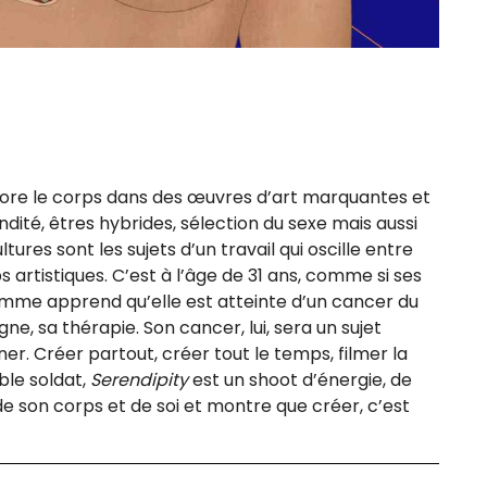
lore le corps dans des œuvres d’art mar­quantes et
ité, êtres hybrides, sélec­tion du sexe mais aus­si
cultures sont les sujets d’un tra­vail qui oscille entre
rtis­tiques. C’est à l’âge de 31 ans, comme si ses
femme apprend qu’elle est atteinte d’un can­cer du
e, sa thé­ra­pie. Son can­cer, lui, sera un sujet
on­ner. Créer par­tout, créer tout le temps, fil­mer la
le sol­dat,
Serendipity
est un shoot d’énergie, de
 de son corps et de soi et montre que créer, c’est