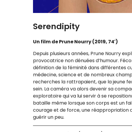
Serendipity
Un film de Prune Nourry (2019, 74′)
Depuis plu­sieurs années, Prune Nourry exp
pro­vo­ca­trice non dénuées d’humour. Fécond
défi­ni­tion de la fémi­ni­té dans dif­fé­rentes 
méde­cine, science et de nom­breux champs a
recherches la rat­tra­paient, que la jeune 
sein. La camé­ra va alors deve­nir sa com­pagn
explo­ra­toire qui va lui ser­vir à se repo­si­ti
bataille même lorsque son corps est un faib
cou­rage et de force, une réap­pro­pria­tion
gué­rir un peu.