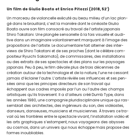
Un film de Giulio Boato et Enrico Pitozzi (2018, 52′)
Un mor­ceau de vio­lon­celle exé­cu­té au beau milieu d’un lac plon­
gé dans le brouillard, c’est la manière dont le cinéaste Giulio
Boato ouvre son film consa­cré au tra­vail de l’artiste japo­nais
Shiro Takatani. Une plon­gée sen­so­rielle à la fois visuelle et audi­
tive dans un ima­gi­naire volon­tai­re­ment mar­quant à l’i­mage des
pro­po­si­tions de l’ar­tiste. Le docu­men­taire fait alter­ner des inter­
views de Shiro Takatani et de ses proches (dont le célèbre com­
po­si­teur Ryuichi Sakamoto), de com­mis­saires, des ins­tal­la­tions
ou des extraits de ses spec­tacles et des plans sur les pay­sages
japo­nais. Peu à peu, le film dévoile plus de trois décen­nies de
créa­tion autour de la tech­no­lo­gie et de la nature, l’une ne ces­sant
jamais d’éclairer l’autre. L’artiste révèle ses influences et ses pen­
sées ain­si que les prin­cipes direc­teurs de son tra­vail qui
échappent aux cadres impo­sés par l’un ou l’autre des champs
artis­tiques qu’ils tra­versent. Il a d’ailleurs créé Dumb Type, dans
les années 1980, une com­pa­gnie plu­ri­dis­ci­pli­naire unique qui ras­
sem­blait des archi­tectes, des ingé­nieurs du son, des vidéastes,
dan­seurs, dan­seuses, musi­ciens et musi­ciennes. À tra­vers ce tra­
vail où les fron­tières entre le spec­tacle vivant, l’installation vidéo et
les arts gra­phiques s’estompent, nous voya­geons des abysses
au cos­mos, dans un uni­vers qui nous échappe mais pro­pose des
formes inoubliables.