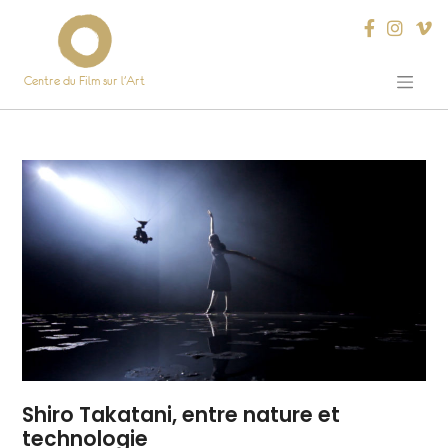
Centre du Film sur l’Art
Skip
to
content
Shiro Takatani, entre nature et
technologie