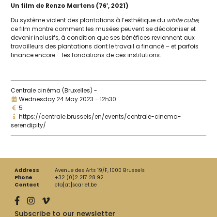
Un film de Renzo Martens (76′, 2021)
Du sys­tème violent des plan­ta­tions à l’es­thé­tique du
white cube
,
ce film montre com­ment les musées peuvent se déco­lo­ni­ser et
deve­nir inclu­sifs, à condi­tion que ses béné­fices reviennent aux
tra­vailleurs des plan­ta­tions dont le tra­vail a finan­cé – et par­fois
finance encore – les fon­da­tions de ces institutions.
Centrale cinéma (Bruxelles) -
Wednesday 24 May 2023 - 12h30
5
https://centrale.brussels/en/events/centrale-cinema-
serendipity/
Address
Avenue des Arts 19/F, 1000 Brussels
Phone
+32 (0)2 217 28 92
Contact
cfa[at]scarlet.be
Subscribe to our newsletter