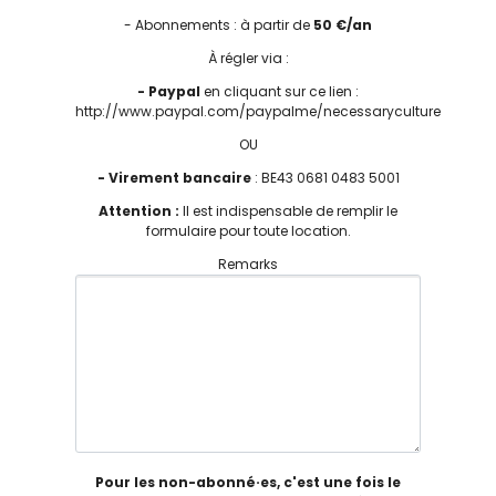
- Abonnements : à partir de
50 €/an
À régler via :
- Paypal
en cliquant sur ce lien :
http://www.paypal.com/paypalme/necessaryculture
OU
- Virement bancaire
: BE43 0681 0483 5001
Attention :
Il est indispensable de remplir le
formulaire pour toute location.
Remarks
Pour les non-abonné·es, c'est une fois le