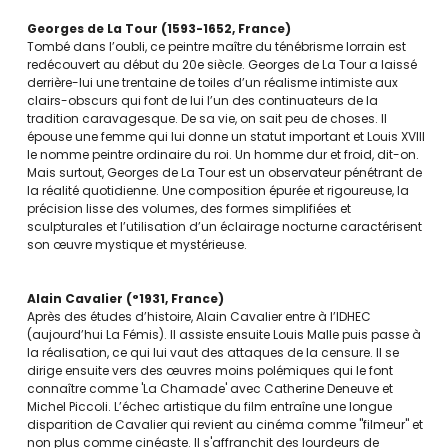
Georges de La Tour
1593-1652
France
Tombé dans l’oubli, ce peintre maître du ténébrisme lorrain est
redécouvert au début du 20e siècle. Georges de La Tour a laissé
derrière-lui une trentaine de toiles d’un réalisme intimiste aux
clairs-obscurs qui font de lui l’un des continuateurs de la
tradition caravagesque. De sa vie, on sait peu de choses. Il
épouse une femme qui lui donne un statut important et Louis XVIII
le nomme peintre ordinaire du roi. Un homme dur et froid, dit-on.
Mais surtout, Georges de La Tour est un observateur pénétrant de
la réalité quotidienne. Une composition épurée et rigoureuse, la
précision lisse des volumes, des formes simplifiées et
sculpturales et l’utilisation d’un éclairage nocturne caractérisent
son œuvre mystique et mystérieuse.
Alain Cavalier
°1931
France
Après des études d’histoire, Alain Cavalier entre à l’IDHEC
(aujourd’hui La Fémis). Il assiste ensuite Louis Malle puis passe à
la réalisation, ce qui lui vaut des attaques de la censure. Il se
dirige ensuite vers des œuvres moins polémiques qui le font
connaître comme 'La Chamade' avec Catherine Deneuve et
Michel Piccoli. L’échec artistique du film entraîne une longue
disparition de Cavalier qui revient au cinéma comme "filmeur" et
non plus comme cinéaste. Il s'affranchit des lourdeurs de