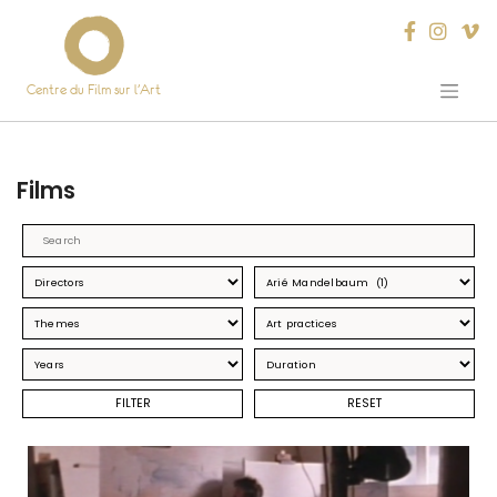
Centre du Film sur l’Art
Skip
to
content
Films