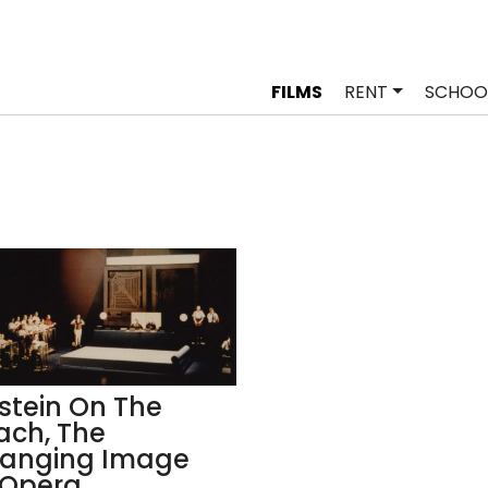
FILMS
RENT
SCHOO
nstein On The
ach, The
anging Image
 Opera