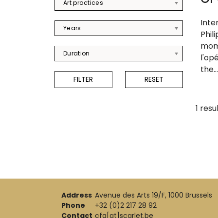
Art practices
Inte
Years
Phil
mome
Duration
l'opé
the...
1 resu
Address
Avenue des Arts 19/F, 1000 Brussels
Phone
+32 (0)2 217 28 92
Contact
cfa[at]scarlet.be