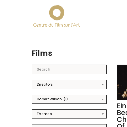
Centre du Film sur l’Art
Skip
to
content
Films
Directors
Robert Wilson (1)
Ei
Be
Themes
Ch
Of