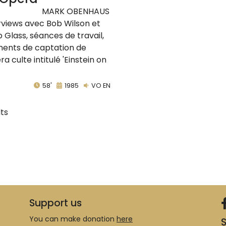
MARK OBENHAUS
rviews avec Bob Wilson et
ip Glass, séances de travail,
nts de captation de
ra culte intitulé 'Einstein on
58'
1985
VO EN
lts
Support us
You can make donation
here
S