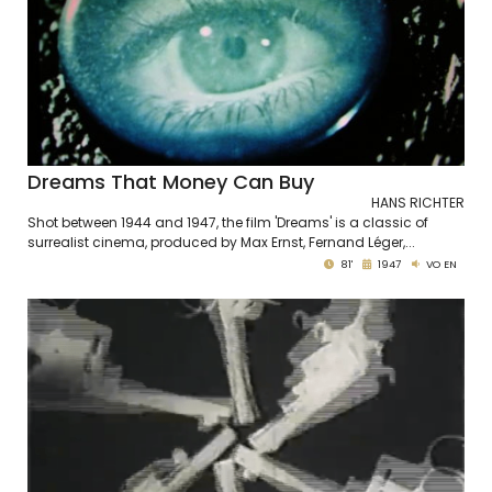
Dreams That Money Can Buy
HANS RICHTER
Shot between 1944 and 1947, the film 'Dreams' is a classic of
surrealist cinema, produced by Max Ernst, Fernand Léger,...
81'
1947
VO EN