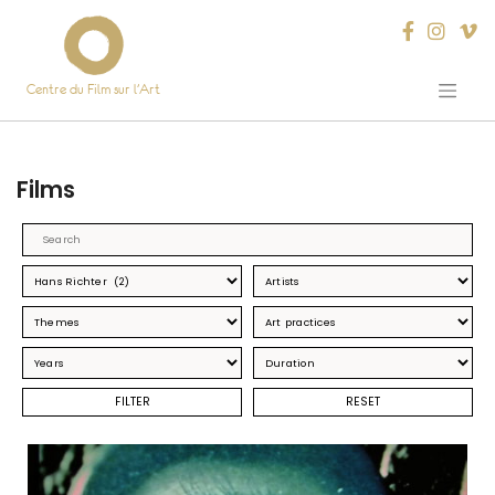
Centre du Film sur l’Art
Skip
to
content
Films