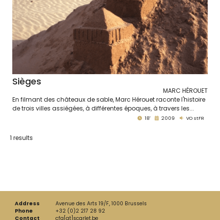
Sièges
MARC HÉROUET
En filmant des châteaux de sable, Marc Hérouet raconte l'histoire
de trois villes assiégées, à différentes époques, à travers les...
18'
2009
VO stFR
1 results
Address
Avenue des Arts 19/F, 1000 Brussels
Phone
+32 (0)2 217 28 92
Contact
cfa[at]scarlet.be