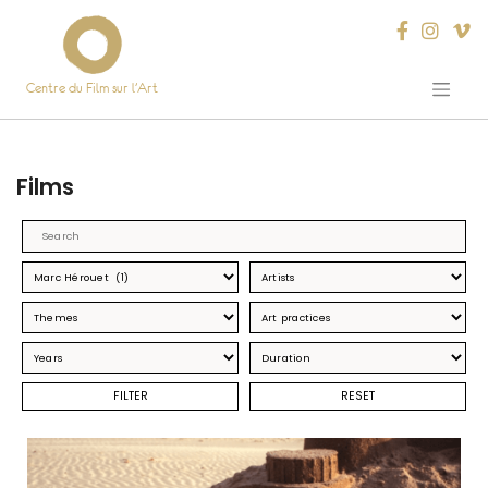
Centre du Film sur l’Art
Skip
to
content
Films