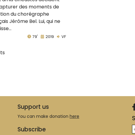
apturer des moments de
tion du chorégraphe
çais Jérôme Bel. Lui, qui ne
isse...
79'
2019
VF
lts
Support us
You can make donation
here
S
Subscribe