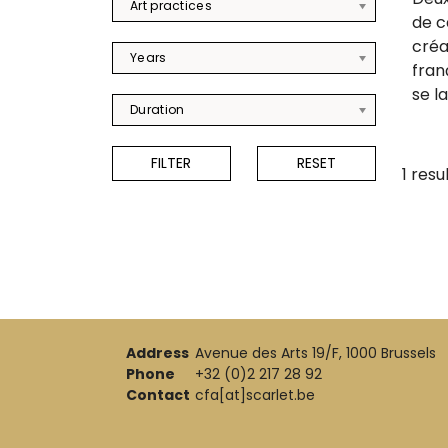
Art practices
de c
créa
Years
fran
se la
Duration
1 resu
Address
Avenue des Arts 19/F, 1000 Brussels
Phone
+32 (0)2 217 28 92
Contact
cfa[at]scarlet.be