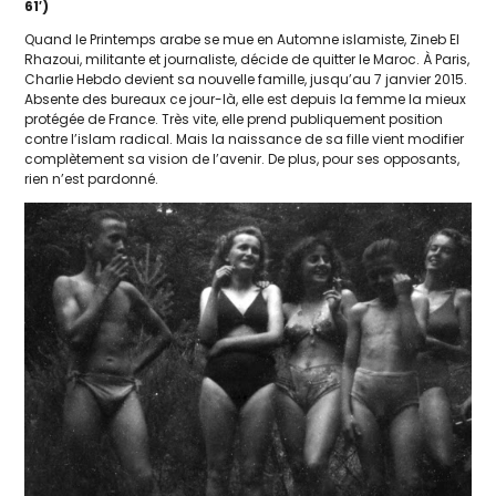
61′)
Quand le Printemps arabe se mue en Automne isla­miste, Zineb El
Rhazoui, mili­tante et jour­na­liste, décide de quit­ter le Maroc. À Paris,
Charlie Hebdo devient sa nou­velle famille, jusqu’au 7 jan­vier 2015.
Absente des bureaux ce jour-là, elle est depuis la femme la mieux
pro­té­gée de France. Très vite, elle prend publi­que­ment posi­tion
contre l’islam radi­cal. Mais la nais­sance de sa fille vient modi­fier
com­plè­te­ment sa vision de l’avenir. De plus, pour ses oppo­sants,
rien n’est pardonné.