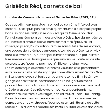
Grisélidis Réal, carnets de bal
Un film de Vanessa Fröchen et Natacha Giler (2013, 54′)
Que vaut-il mieux pros­ti­tuer : son cul ou son âme ? “Le cul bien
enten­du. C’est plus pénible phy­si­que­ment, mais c’est plus propre.”
Dans les années 1960, Grisélidis Réal quitte Genève pour fuir
l’ennui, sans éco­no­mies ni des­ti­na­tion pré­cise. Éperdument éprise
de liber­té et d’amour, elle va tra­ver­ser maintes épreuves : la
misère, la pri­son, l’humiliation, la mise sous tutelle de ses enfants,
une suc­ces­sion d’échecs amou­reux. Loin de se pré­sen­ter en vic­
time, elle reven­dique, autant par le mili­tan­tisme que par la lit­té­ra­
ture, une vie aus­si trans­gres­sive que sub­ver­sive. Toute sa vie elle
se pros­ti­tue­ra “pour ne pas mou­rir”. Elle écri­ra cinq livres.
Le film convoque quan­ti­té d’archives visuelles et la per­son­na­li­té
écla­tante de cette artiste enga­gée crève lit­té­ra­le­ment l’é­cran. Son
mili­tan­tisme joyeux et toni­truant donne le ton au film. Le témoi­
gnage de ses trois fils, notam­ment de l’aîné Igor Schimeck,
pointent les contra­dic­tions d’une femme qui, deve­nue mère mal­
gré elle, a assu­mé ce rôle avec amour et anti­con­for­misme,
comme tout le reste. Yves Pagès, son édi­teur, et Jean-Luc Hennig,
l’ami de cœur – ins­pi­ra­teur et des­ti­na­taire d’une volu­mi­neuse
cor­res­pon­dance – retracent l’épanouissement lit­té­raire de cette
rebelle qui n’a jamais mâché ses mots. En 2009, quatre ans après