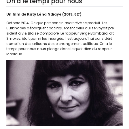
On a le temps pour nous
Un film de Katy Léna Ndiaye (2019, 62′)
Octobre 2014. Ce que per­sonne n’a­vait rêvé se pro­duit. Les
Burkinabés débarquent paci­fi­que­ment celui qui se voyait pré­
sident à vie, Blaise Compaoré. Le rap­peur Serge Bambara, dit
Smokey, était par­mi les insur­gés. Il est aujourd’­hui consi­dé­ré
come l’un des arti­sans de ce chan­ge­ment poli­tique. On a le
temps pour nous nous plonge dans le quo­ti­dien du rap­peur
iconique.