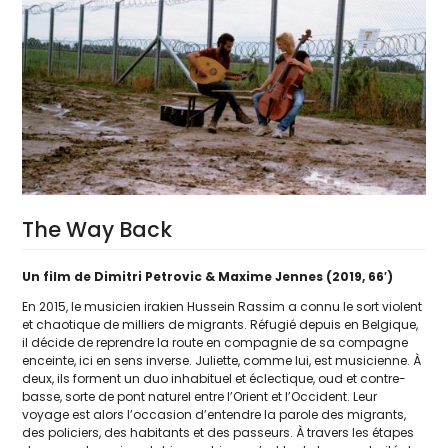
The Way Back
Un film de Dimitri Petrovic & Maxime Jennes (2019, 66′)
En 2015, le musi­cien ira­kien Hussein Rassim a connu le sort violent
et chao­tique de mil­liers de migrants. Réfugié depuis en Belgique,
il décide de reprendre la route en com­pa­gnie de sa com­pagne
enceinte, ici en sens inverse. Juliette, comme lui, est musi­cienne. À
deux, ils forment un duo inha­bi­tuel et éclec­tique, oud et contre­
basse, sorte de pont natu­rel entre l’Orient et l’Occident. Leur
voyage est alors l’occasion d’entendre la parole des migrants,
des poli­ciers, des habi­tants et des pas­seurs. À tra­vers les étapes