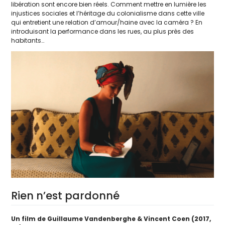
libé­ra­tion sont encore bien réels. Comment mettre en lumière les
injus­tices sociales et l’héritage du colo­nia­lisme dans cette ville
qui entre­tient une rela­tion d’amour/haine avec la camé­ra ? En
intro­dui­sant la per­for­mance dans les rues, au plus près des
habitants…
Rien n’est pardonné
Un film de Guillaume Vandenberghe & Vincent Coen (2017,