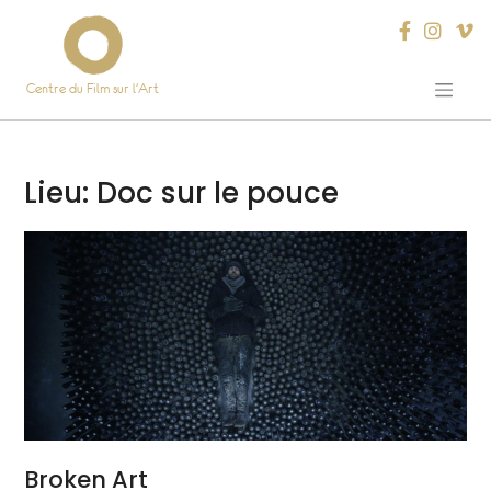
Centre du Film sur l’Art
Skip
to
content
Lieu:
Doc sur le pouce
Broken Art