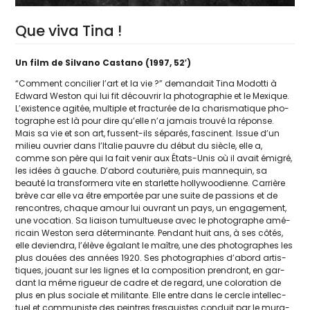
Que viva Tina !
Un film de Silvano Castano (1997, 52′)
“Comment conci­lier l’art et la vie ?” deman­dait Tina Modotti à
Edward Weston qui lui fit décou­vrir la pho­to­gra­phie et le Mexique.
L’existence agi­tée, mul­tiple et frac­tu­rée de la cha­ris­ma­tique pho­
to­graphe est là pour dire qu’elle n’a jamais trou­vé la réponse.
Mais sa vie et son art, fussent-ils sépa­rés, fas­cinent. Issue d’un
milieu ouvrier dans l’Italie pauvre du début du siècle, elle a,
comme son père qui la fait venir aux États-Unis où il avait émi­gré,
les idées à gauche. D’abord cou­tu­rière, puis man­ne­quin, sa
beau­té la trans­for­me­ra vite en star­lette hol­ly­woo­dienne. Carrière
brève car elle va être empor­tée par une suite de pas­sions et de
ren­contres, chaque amour lui ouvrant un pays, un enga­ge­ment,
une voca­tion. Sa liai­son tumul­tueuse avec le pho­to­graphe amé­
ri­cain Weston sera déter­mi­nante. Pendant huit ans, à ses côtés,
elle devien­dra, l’élève éga­lant le maître, une des pho­to­graphes les
plus douées des années 1920. Ses pho­to­gra­phies d’abord artis­
tiques, jouant sur les lignes et la com­po­si­tion pren­dront, en gar­
dant la même rigueur de cadre et de regard, une colo­ra­tion de
plus en plus sociale et mili­tante. Elle entre dans le cercle intel­lec­
tuel et com­mu­niste des peintres fres­quistes conduit par le mura­