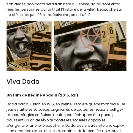
son décès, son corps sera trans­fé­ré à Genève, “là où sont enter­
rées les per­sonnes qui ont fait l’histoire de la ville”. L’épitaphe sur
sa stèle indique : “Peintre, écri­vaine, prostituée”.
Viva Dada
Un film de Régine Abadia (2015, 52′)
Dada nait à Zurich en 1916, en pleine Première guerre mon­diale. De
jeunes artistes et poètes ori­gi­naires de toutes les nations bel­li­gé­
rantes, réfu­giés en Suisse neutre pour échap­per à la guerre,
poussent un cri de révolte contre les socié­tés capables
d’engendrer une telle bou­che­rie. Dada devient très vite une explo­
sion créa­trice dans tous les domaines de la pen­sée, un mou­ve­