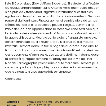
liste El Coronelazo (David Alfaro Siqueiros). Elle devien­dra l’égérie
du révo­lu­tion­naire cubain Julio Antonio Mella qui mour­ra assas­
si­né, puis de Vittorio Vidali, agi­ta­teur inter­na­tio­nal et sta­li­nien
rigide qui la trans­for­me­ra en mili­tante pro­fes­sion­nelle du Secours
rouge et du Komintern. Photographier lui semble alors du temps
déro­bé au Parti et à la cause du peuple. Elle jette, comme dira
Pablo Neruda, son appa­reil dans la Moscova et ne sera plus que
l’exécutrice des ordres du Kremlin à Moscou ou à Madrid pen­dant
la guerre d’Espagne. Meurtrie par la vic­toire fran­quiste, amère et
cer­tai­ne­ment lucide, elle revien­dra au Mexique où elle mour­ra
mys­té­rieu­se­ment dans un taxi à l’âge de qua­rante-cinq ans. Le
film, conduit par un com­men­taire très infor­ma­tif, est construit sur
des docu­ments d’archives et des extraits de films. Il donne aus­si
la parole à quelques témoins ou ana­lystes de la vie de Tina
Modotti. La bio­gra­phie y tient sans doute mal­heu­reu­se­ment plus
de place que la pho­to­gra­phie, mais sa vie a été si roma­nesque
que le cinéaste n’a pu que se lais­ser emporter.
Posts
Older posts
navigation
Address
Avenue des Arts 19/F, 1000 Brussels
Phone
+32 (0)2 217 28 92