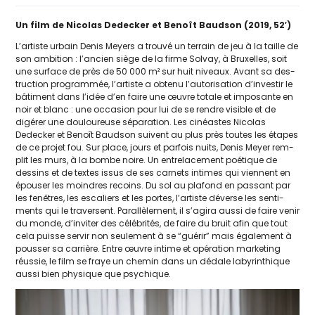
Un film de Nicolas Dedecker et Benoît Baudson (2019, 52′)
L’artiste urbain Denis Meyers a trou­vé un ter­rain de jeu à la taille de
son ambi­tion : l’ancien siège de la firme Solvay, à Bruxelles, soit
une sur­face de près de 50 000 m² sur huit niveaux. Avant sa des­
truc­tion pro­gram­mée, l’artiste a obte­nu l’autorisation d’investir le
bâti­ment dans l’idée d’en faire une œuvre totale et impo­sante en
noir et blanc : une occa­sion pour lui de se rendre visible et de
digé­rer une dou­lou­reuse sépa­ra­tion. Les cinéastes Nicolas
Dedecker et Benoît Baudson suivent au plus près toutes les étapes
de ce pro­jet fou. Sur place, jours et par­fois nuits, Denis Meyer rem­
plit les murs, à la bombe noire. Un entre­la­ce­ment poé­tique de
des­sins et de textes issus de ses car­nets intimes qui viennent en
épou­ser les moindres recoins. Du sol au pla­fond en pas­sant par
les fenêtres, les esca­liers et les portes, l’artiste déverse les sen­ti­
ments qui le tra­versent. Parallèlement, il s’a­gi­ra aus­si de faire venir
du monde, d’in­vi­ter des célé­bri­tés, de faire du bruit afin que tout
cela puisse ser­vir non seule­ment à se “gué­rir” mais éga­le­ment à
pous­ser sa car­rière. Entre œuvre intime et opé­ra­tion mar­ke­ting
réus­sie, le film se fraye un che­min dans un dédale laby­rin­thique
aus­si bien phy­sique que psychique.