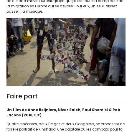
de ce road movie auto­bio­gra­phique, c’est toute la com­plexi­té de
la migra­tion en Europe qui se dévoile. Pour eux, un seul lais­sez-
pas­ser : la musique.
Faire part
Un film de Anne Reijniers, Nizar Saleh, Paul Shemisi & Rob
Jacobs (2018, 63′)
Quatre cinéastes, deux Belges et deux Congolais, se pro­posent de
faire le por­trait de Kinshasa, une capi­tale où les com­bats pour la