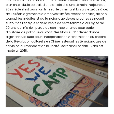
tu­lé ‘Chroniques d’un été’. Si ‘Marceline une femme un siècle’ est,
bien enten­du, le por­trait d’une artiste et d’une témoin majeure du
20e siècle, il est aus­si un film sur le ciné­ma et la sur­vie grâce à cet
art. Le récit, agré­men­té d’archives fil­mées excep­tion­nelles, de pho­
to­gra­phies inédites et du témoi­gnage de ses proches se nour­rit
sur­tout de l’éner­gie et de la verve de cette femme alors âgée de
90 ans qui n’a rien per­du de son imper­ti­nence pour par­ler
d’histoire, de poli­tique ou d’art. Ses films sur l’in­dé­pen­dance
algé­rienne, la lutte pour l’in­dé­pen­dance viet­na­mienne ou encore
de la Révolution cultu­relle en Chine res­te­ront les témoi­gnages de
sa vision du monde et de la liber­té. Marceline Loridan-Ivens est
morte en 2018.