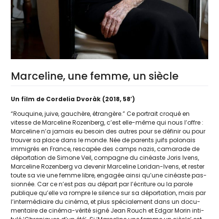
Marceline, une femme, un siècle
Un film de Cordelia Dvoràk (2018, 58′)
“Rouquine, juive, gau­chère, étran­gère.” Ce por­trait cro­qué en
vitesse de Marceline Rozenberg, c’est elle-même qui nous l’offre :
Marceline n’a jamais eu besoin des autres pour se défi­nir ou pour
trou­ver sa place dans le monde. Née de parents juifs polo­nais
immi­grés en France, res­ca­pée des camps nazis, cama­rade de
dépor­ta­tion de Simone Veil, com­pagne du cinéaste Joris Ivens,
Marceline Rozenberg va deve­nir Marceline Loridan-Ivens, et res­ter
toute sa vie une femme libre, enga­gée ain­si qu’une cinéaste pas­
sion­née. Car ce n’est pas au départ par l’écriture ou la parole
publique qu’elle va rompre le silence sur sa dépor­ta­tion, mais par
l’intermédiaire du ciné­ma, et plus spé­cia­le­ment dans un docu­
men­taire de ciné­ma-véri­té signé Jean Rouch et Edgar Morin inti­