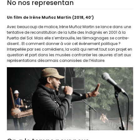
No nos representan
Un film de Irène Muñoz Martin (2018, 40′)
Avec beau­coup de malice, Irène Muñoz Martin se lance dans une
ten­ta­tive de recons­ti­tu­tion de la lutte des Indignés en 2001 à la
Puerta del Sol. Mais elle s’embrouille, les témoi­gnages se contre­
disent… Et com­ment don­ner à voir cet évé­ne­ment poli­tique ?
Interpellée par ses comé­diens, la voi­là qui remet tout son pro­jet en
ques­tion et part dans les musées confron­ter les œuvres d’art aux
repré­sen­ta­tions désor­mais cano­ni­sées de l’Histoire.