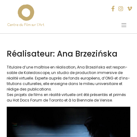
Centre du Film sur l’Art
Skip
to
content
Réalisateur:
Ana Brzezińska
Titulaire d’une maî­trise en réa­li­sa­tion, Ana Brzezińska est res­pon­
sable de Kaleidoscope, un stu­dio de pro­duc­tion immer­sive de
réa­li­té vir­tuelle. Experte auprès de fonds euro­péens, d’ONG et d’ins­
ti­tu­tions cultu­relles, elle enseigne dans le milieu uni­ver­si­taire et
rédige des publications.
Ses pro­jets de films en réa­li­té vir­tuelle ont été pré­sen­tés et pri­més
au Hot Docs Forum de Toronto et à la Biennale de Venise.