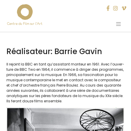
Centre du Film sur l’Art
Skip
to
content
Réalisateur:
Barrie Gavin
Il rejoint la BBC en tant qu’as­sis­tant mon­teur en 1961. Avec l’ou­ver­
ture de BBC Two en 1964, il com­mence à diri­ger des pro­grammes,
prin­ci­pa­le­ment sur la musique. En 1966, sa fas­ci­na­tion pour la
musique contem­po­raine le met en contact avec le com­po­si­teur
et chef d’or­chestre fran­çais Pierre Boulez. Au cours des qua­rante
années sui­vantes, ils col­la­borent à une série de docu­men­taires
ana­ly­tiques sur les pères fon­da­teurs de la musique du XXe siècle.
Ils feront douze films ensemble.