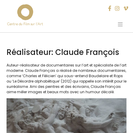
Centre du Film sur l’Art
Skip
to
content
Réalisateur:
Claude François
Auteur-réa­li­sa­teur de docu­men­taires sur l’art et spé­cia­liste de l’art
moderne. Claude François a réa­li­sé de nom­breux docu­men­taires,
comme ‘Charles et Félicien’ qui sous-entend Baudelaire et Rops
ou ‘Le Désordre alpha­bé­tique’ (2012) qui rap­pelle son inté­rêt pour le
sur­réa­lisme. Ami des peintres et des écri­vains, Claude François
aime mêler images et beaux mots avec un humour décalé.