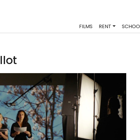
FILMS
RENT
SCHOO
llot