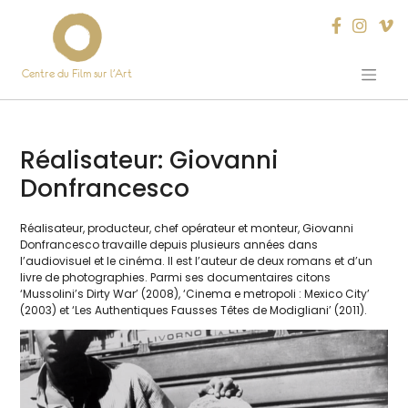
Centre du Film sur l’Art
Skip
to
content
Réalisateur:
Giovanni
Donfrancesco
Réalisateur, pro­duc­teur, chef opé­ra­teur et mon­teur, Giovanni
Donfrancesco tra­vaille depuis plu­sieurs années dans
l’audiovisuel et le ciné­ma. Il est l’auteur de deux romans et d’un
livre de pho­to­gra­phies. Parmi ses docu­men­taires citons
‘Mussolini’s Dirty War’ (2008), ‘Cinema e metro­po­li : Mexico City’
(2003) et ‘Les Authentiques Fausses Têtes de Modigliani’ (2011).